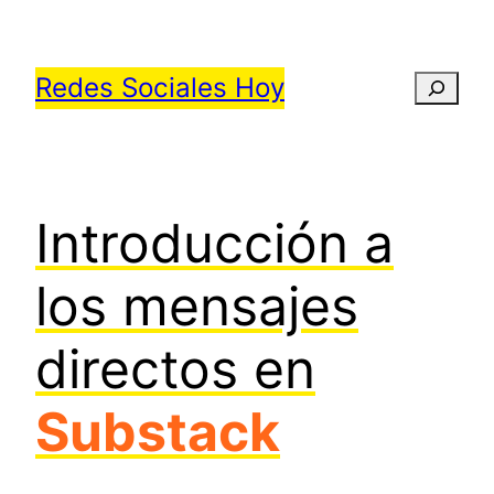
Saltar
al
Redes Sociales Hoy
Busca
contenido
Introducción a
los mensajes
directos en
Substack