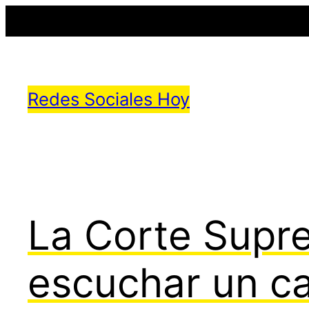
Saltar
al
Redes Sociales Hoy
contenido
La Corte Supre
escuchar un c