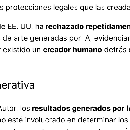
 protecciones legales que las cread
de EE. UU. ha
rechazado repetidame
 de arte generadas por IA, evidencia
 existido un
creador humano
detrás 
nerativa
utor, los
resultados generados por I
o esté involucrado en determinar lo