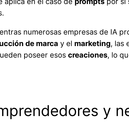
 aplica en el caso de
prompts
por sí
s.
 mientras numerosas empresas de IA 
ucción de marca
y el
marketing
, las
pueden poseer esos
creaciones
, lo q
mprendedores y n