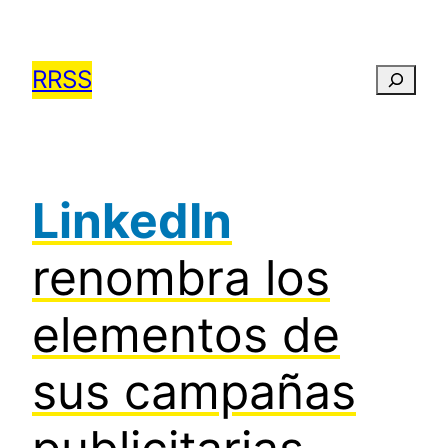
Saltar
al
RRSS
Busca
contenido
LinkedIn
renombra los
elementos de
sus campañas