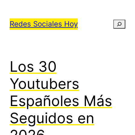
Saltar
al
Redes Sociales Hoy
Busca
contenido
Los 30
Youtubers
Españoles Más
Seguidos en