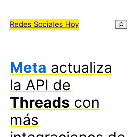
Saltar
al
Redes Sociales Hoy
Busca
contenido
Meta
actualiza
la API de
Threads
con
más