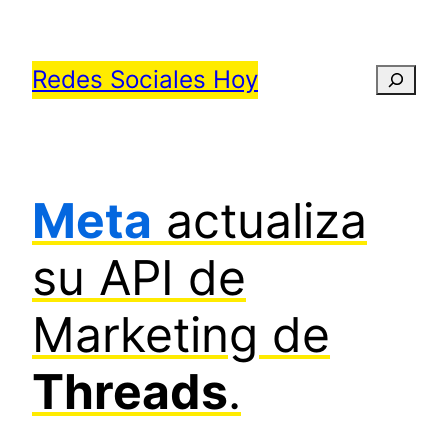
Saltar
al
Redes Sociales Hoy
Busca
contenido
Meta
actualiza
su API de
Marketing de
Threads
.