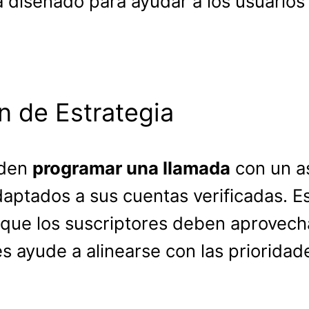
á diseñado para ayudar a los usuarios
n de Estrategia
eden
programar una llamada
con un as
daptados a sus cuentas verificadas. Es
ca que los suscriptores deben aprovec
es ayude a alinearse con las priorida