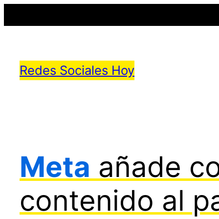
Saltar
al
Redes Sociales Hoy
contenido
Meta
añade co
contenido al p