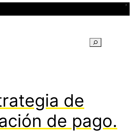
X
Buscar
rategia de
cación de pago.