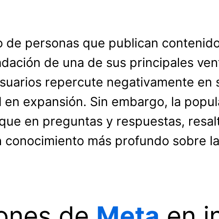
 de personas que publican contenido
dación de una de sus principales vent
suarios repercute negativamente en 
l
en expansión. Sin embargo, la popu
oque en preguntas y respuestas, resa
n conocimiento más profundo sobre las
iones de
Meta
en i