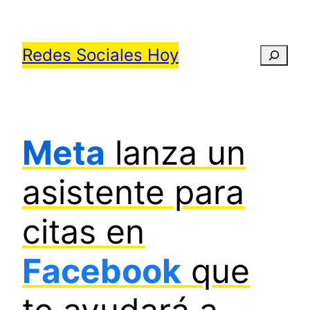
Saltar
al
Redes Sociales Hoy
Busca
contenido
Meta
lanza un
asistente para
citas en
Facebook
que