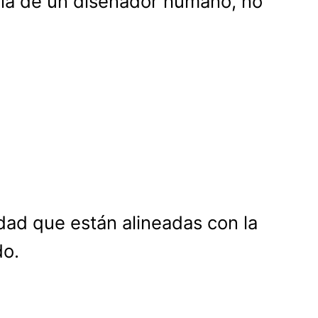
 la de un diseñador humano, no
idad que están alineadas con la
do.