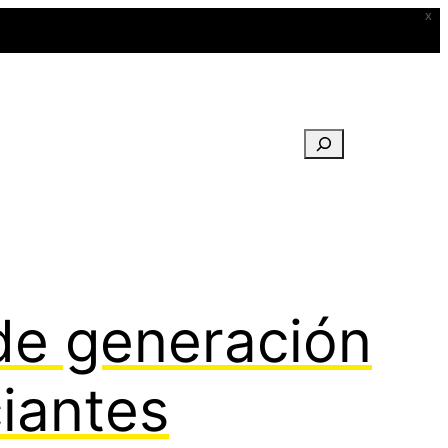
X
Buscar
de generación
iantes