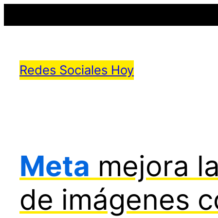
Saltar
al
Redes Sociales Hoy
contenido
Meta
mejora l
de imágenes c