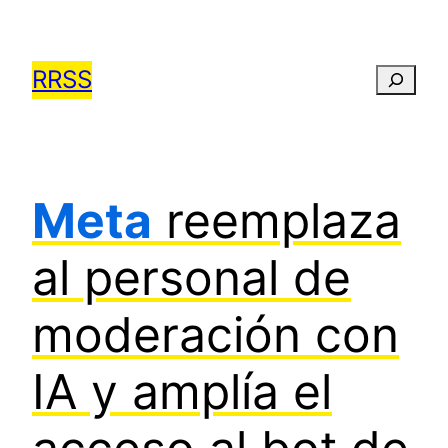
Saltar
al
RRSS
Busca
contenido
Meta
reemplaza
al personal de
moderación con
IA y amplía el