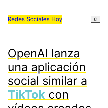
Saltar
al
Redes Sociales Hoy
Busca
contenido
OpenAI lanza
una aplicación
social similar a
TikTok
con