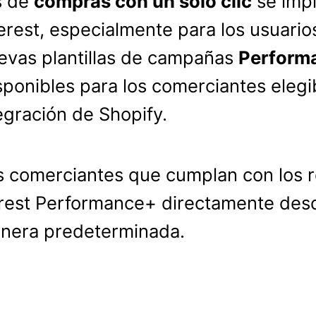
s de
compras con un solo clic
se impl
rest, especialmente para los usuari
uevas plantillas de campañas
Perform
isponibles para los comerciantes elegi
egración de Shopify.
s comerciantes que cumplan con los r
est Performance+ directamente desd
anera predeterminada.