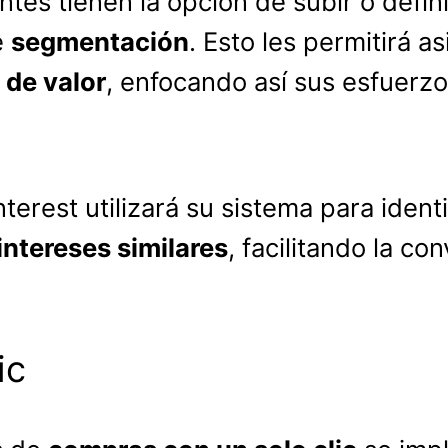
ntes tienen la opción de subir o defin
e
segmentación
. Esto les permitirá a
 de valor
, enfocando así sus esfuer
interest utilizará su sistema para iden
intereses similares
, facilitando la co
ic