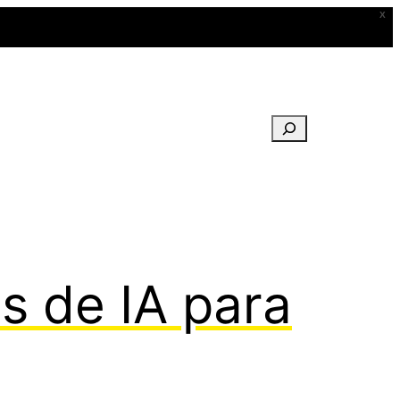
X
Buscar
s de IA para