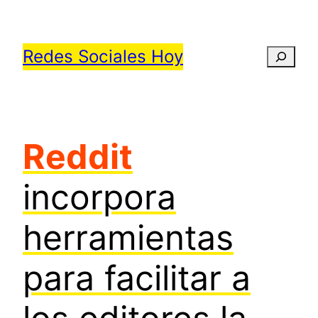
Saltar
al
Redes Sociales Hoy
Busca
contenido
Reddit
incorpora
herramientas
para facilitar a