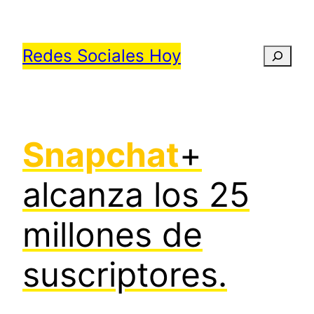
Saltar
al
Redes Sociales Hoy
Busca
contenido
Snapchat
+
alcanza los 25
millones de
suscriptores.