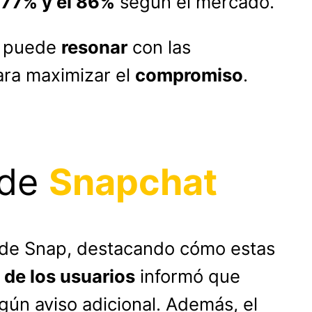
l
77% y el 86%
según el mercado.
n puede
resonar
con las
ara maximizar el
compromiso
.
 de
Snapchat
 de Snap, destacando cómo estas
de los usuarios
informó que
gún aviso adicional. Además, el