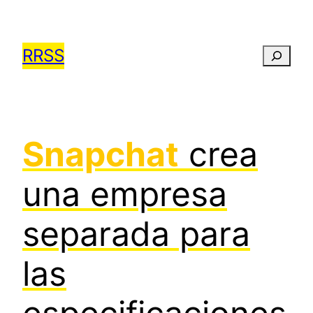
Saltar
al
RRSS
Busca
contenido
Snapchat
crea
una empresa
separada para
las