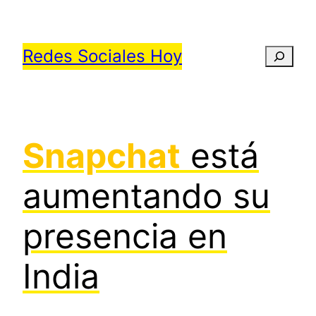
Saltar
al
Redes Sociales Hoy
Busca
contenido
Snapchat
está
aumentando su
presencia en
India