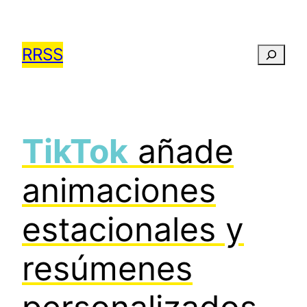
Saltar
al
RRSS
Busca
contenido
TikTok
añade
animaciones
estacionales y
resúmenes