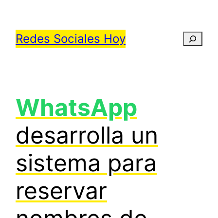
Saltar
al
Redes Sociales Hoy
Busca
contenido
WhatsApp
desarrolla un
sistema para
reservar