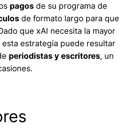
los
pagos
de su programa de
culos
de formato largo para que
Dado que xAI necesita la mayor
 esta estrategia puede resultar
 de
periodistas y escritores
, un
casiones.
ores