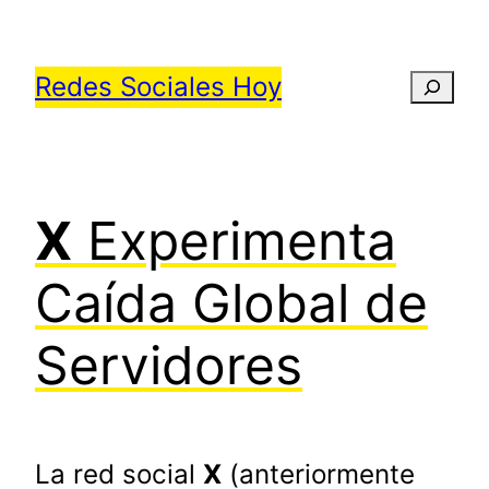
Saltar
al
Redes Sociales Hoy
Busca
contenido
X
Experimenta
Caída Global de
Servidores
La red social
X
(anteriormente