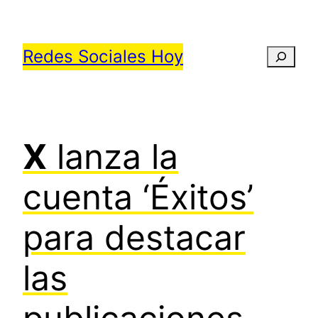
Saltar
al
Redes Sociales Hoy
Busca
contenido
X
lanza la
cuenta ‘Éxitos’
para destacar
las