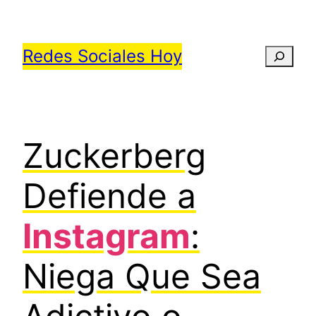
Saltar
al
Redes Sociales Hoy
Busca
contenido
Zuckerberg
Defiende a
Instagram
:
Niega Que Sea